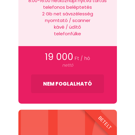
8:00-16:00 hétköznapi nyitva tartás
telefonos beléptetés
2 Gb net sávszélesség
nyomtató / scanner
kávé / üdítő
telefonfülke
19 000
Ft / hó
nettó
NEM FOGLALHATÓ
BETELT