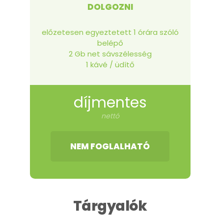
DOLGOZNI
előzetesen egyeztetett 1 órára szóló
belépő
2 Gb net sávszélesség
1 kávé / üdítő
díjmentes
nettó
NEM FOGLALHATÓ
Tárgyalók