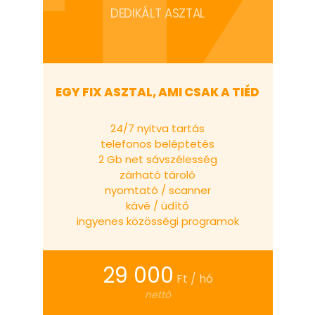
DEDIKÁLT ASZTAL
EGY FIX ASZTAL, AMI CSAK A TIÉD
24/7 nyitva tartás
telefonos beléptetés
2 Gb net sávszélesség
zárható tároló
nyomtató / scanner
kávé / üdítő
ingyenes közösségi programok
29 000
Ft / hó
nettó