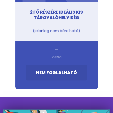
2 FŐ RÉSZÉRE IDEÁLIS KIS
TÁRGYALÓHELYISÉG
(jelenleg nem bérelhető)
-
nettó
NEM FOGLALHATÓ