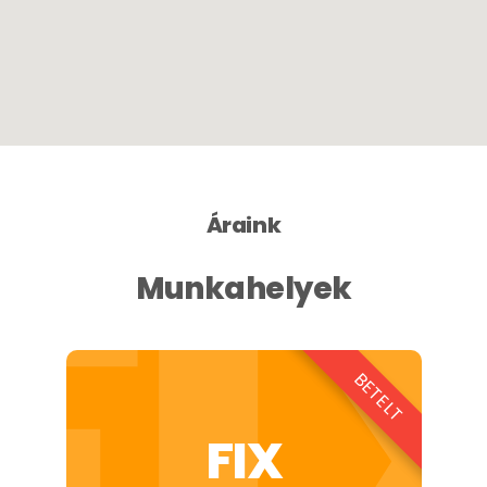
FI
Áraink
Munkahelyek
BETELT
FIX