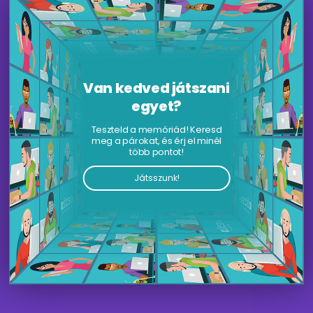
Van kedved játszani
egyet?
Teszteld a memóriád! Keresd
meg a párokat, és érj el minél
több pontot!
Játsszunk!