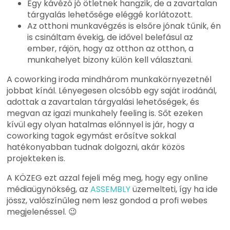
Egy kávézó jó ötletnek hangzik, de a zavartalan
tárgyalás lehetősége eléggé korlátozott.
Az otthoni munkavégzés is elsőre jónak tűnik, én
is csináltam évekig, de idővel belefásul az
ember, rájön, hogy az otthon az otthon, a
munkahelyet bizony külön kell választani.
A coworking iroda mindhárom munkakörnyezetnél
jobbat kínál. Lényegesen olcsóbb egy saját irodánál,
adottak a zavartalan tárgyalási lehetőségek, és
megvan az igazi munkahely feeling is. Sőt ezeken
kívül egy olyan hatalmas előnnyel is jár, hogy a
coworking tagok egymást erősítve sokkal
hatékonyabban tudnak dolgozni, akár közös
projekteken is.
A KÖZEG ezt azzal fejeli még meg, hogy egy online
médiaügynökség, az
ASSEMBLY
üzemelteti, így ha ide
jössz, valószínűleg nem lesz gondod a profi webes
megjelenéssel. 😉