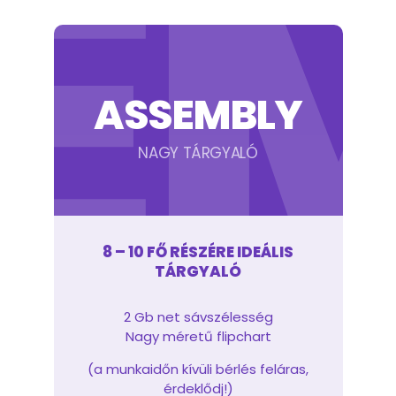
E
ASSEMBLY
NAGY TÁRGYALÓ
8 – 10 FŐ RÉSZÉRE IDEÁLIS
TÁRGYALÓ
2 Gb net sávszélesség
Nagy méretű flipchart
(a munkaidőn kívüli bérlés feláras,
érdeklődj!)