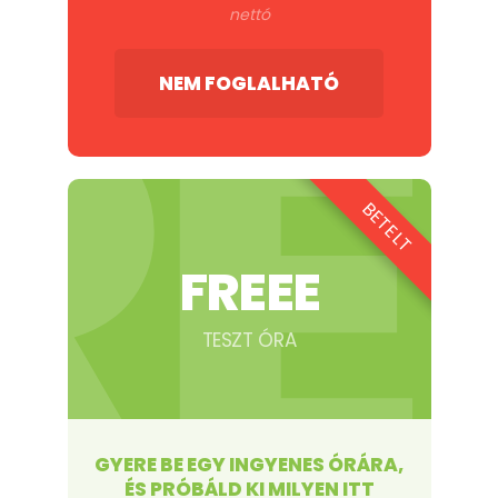
RE
nettó
NEM FOGLALHATÓ
BETELT
FREEE
TESZT ÓRA
GYERE BE EGY INGYENES ÓRÁRA,
ÉS PRÓBÁLD KI MILYEN ITT