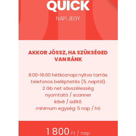
UI
QUICK
NAPI JEGY
AKKOR JÖSSZ, HA SZÜKSÉGED
VAN RÁNK
8:00-16:00 hétköznapi nyitva tartás
telefonos beléptetés (5. naptól)
2 Gb net sávszélesség
nyomtató / scanner
kávé / üdítő
minimum egység: 5 nap / hó
1 800
Ft / nap